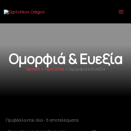
Μετάβαση
στο
περιεχόμενο
Ομορφιά & Ευεξία
Αρχική
Προϊόντα
Ομορφιά & Ευεξία
Προβάλλονται όλα - 5 αποτελέσματα