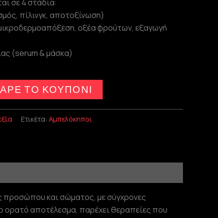
αι σε 4 στάδια:
μός, πίλινγκ, αποτοξίνωση)
(μικροδερμοαπόξεση, οξέα φρούτων, εξαγωγή
ας (serum & μάσκα)
ΑΡΕ ΤΟ ΚΟΥΠΟΝΙ
εξία
Ετικέτα:
Αμπελόκηποι
ς προσώπου και σώματος, με σύγχρονες
εσο ορατό αποτέλεσμα, παρέχει θεραπείες που