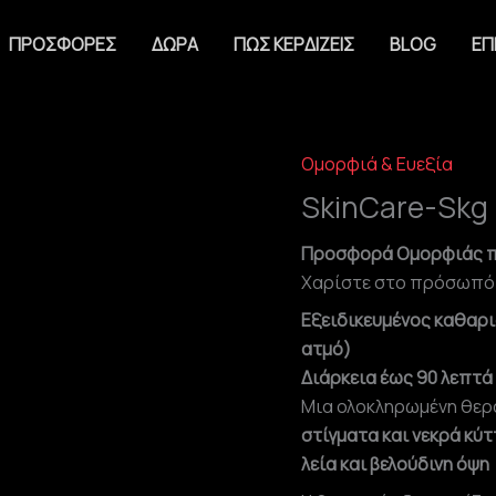
ΠΡΟΣΦΟΡΈΣ
ΔΏΡΑ
ΠΩΣ ΚΕΡΔΊΖΕΙΣ
BLOG
ΕΠ
Ομορφιά & Ευεξία
SkinCare-
Skg
SkinCare-Skg
ποσότητα
Προσφορά Ομορφιάς πο
Χαρίστε στο πρόσωπό 
Εξειδικευμένος καθαρ
ατμό)
Διάρκεια έως 90 λεπτά 
Μια ολοκληρωμένη θε
στίγματα και νεκρά κύ
λεία και βελούδινη όψη