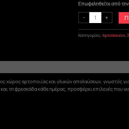
Επωφεληθείτε από την
-
+
Π
Κατηγορίες:
Αρτοποιείο
,
νος χώρος αρτοποιίας και γλυκών απολαύσεων, γνωστός για
και τη φρεσκάδα κάθε ημέρας, προσφέρει επιλογές που ικα