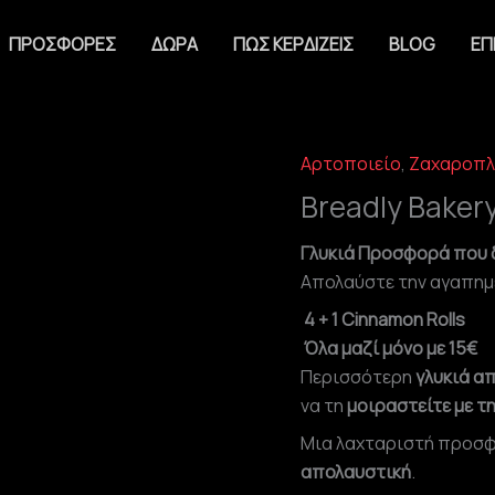
ΠΡΟΣΦΟΡΈΣ
ΔΏΡΑ
ΠΩΣ ΚΕΡΔΊΖΕΙΣ
BLOG
ΕΠ
Αρτοποιείο
,
Ζαχαροπλ
Breadly
Bakery
Breadly Baker
ποσότητα
Γλυκιά Προσφορά που δ
Απολαύστε την αγαπημέ
4 + 1 Cinnamon Rolls
Όλα μαζί μόνο με 15€
Περισσότερη
γλυκιά α
να τη
μοιραστείτε με τη
Μια λαχταριστή προσφ
απολαυστική
.