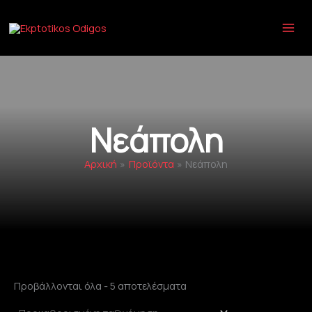
Μετάβαση
στο
περιεχόμενο
Νεάπολη
Αρχική
Προϊόντα
Νεάπολη
Προβάλλονται όλα - 5 αποτελέσματα